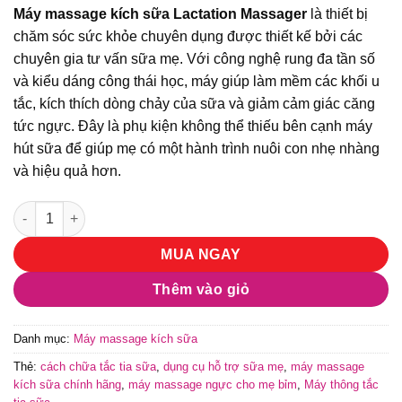
gốc
hiện
Máy massage kích sữa Lactation Massager
là thiết bị
là:
tại
chăm sóc sức khỏe chuyên dụng được thiết kế bởi các
800.000 ₫.
là:
chuyên gia tư vấn sữa mẹ. Với công nghệ rung đa tần số
700.000 ₫.
và kiểu dáng công thái học, máy giúp làm mềm các khối u
tắc, kích thích dòng chảy của sữa và giảm cảm giác căng
tức ngực. Đây là phụ kiện không thể thiếu bên cạnh máy
hút sữa để giúp mẹ có một hành trình nuôi con nhẹ nhàng
và hiệu quả hơn.
Máy massage kích sữa Lactation Massager (Lavie) – Giải pháp 
MUA NGAY
Thêm vào giỏ
Danh mục:
Máy massage kích sữa
Thẻ:
cách chữa tắc tia sữa
,
dụng cụ hỗ trợ sữa mẹ
,
máy massage
kích sữa chính hãng
,
máy massage ngực cho mẹ bỉm
,
Máy thông tắc