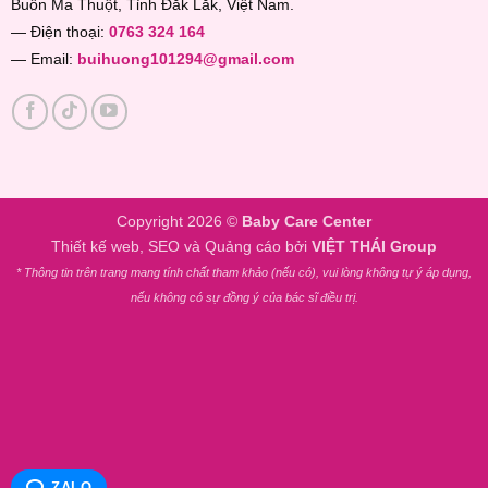
Buôn Ma Thuột, Tỉnh Đắk Lắk, Việt Nam.
— Điện thoại:
0763 324 164
— Email:
buihuong101294@gmail.com
Copyright 2026 ©
Baby Care Center
Thiết kế web, SEO và Quảng cáo bởi
VIỆT THÁI Group
* Thông tin trên trang mang tính chất tham khảo (nếu có), vui lòng không tự ý áp dụng,
nếu không có sự đồng ý của bác sĩ điều trị.
ZALO