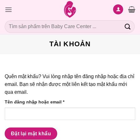
Bỏ
qua
nội
Tìm
dung
kiếm:
TÀI KHOẢN
Quên mật khẩu? Vui lòng nhập tên đăng nhập hoặc địa chỉ
email. Bạn sẽ nhận được một liên kết tạo mật khẩu mới
qua email.
Bắt
Tên đăng nhập hoặc email
*
buộc
Đặt lại mật khẩu