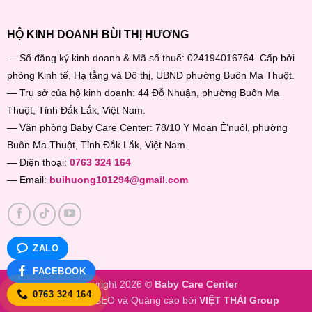
HỘ KINH DOANH BÙI THỊ HƯƠNG
— Số đăng ký kinh doanh & Mã số thuế: 024194016764. Cấp bởi
phòng Kinh tế, Hạ tằng và Đô thị, UBND phường Buôn Ma Thuột.
— Trụ sở của hộ kinh doanh: 44 Đỗ Nhuận, phường Buôn Ma
Thuột, Tỉnh Đắk Lắk, Việt Nam.
— Văn phòng Baby Care Center: 78/10 Y Moan Ê’nuôl, phường
Buôn Ma Thuột, Tỉnh Đắk Lắk, Việt Nam.
— Điện thoại:
0763 324 164
— Email:
buihuong101294@gmail.com
ZALO
FACEBOOK
Copyright 2026 ©
Baby Care Center
0763 324 164
Thiết kế web, SEO và Quảng cáo bởi
VIỆT THÁI Group