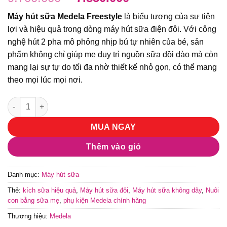
gốc
hiện
Máy hút sữa Medela Freestyle
là biểu tượng của sự tiện
là:
tại
lợi và hiệu quả trong dòng máy hút sữa điện đôi. Với công
9.700.000 ₫.
là:
nghệ hút 2 pha mô phỏng nhịp bú tự nhiên của bé, sản
7.850.000 ₫.
phẩm không chỉ giúp mẹ duy trì nguồn sữa dồi dào mà còn
mang lại sự tự do tối đa nhờ thiết kế nhỏ gọn, có thể mang
theo mọi lúc mọi nơi.
Máy hút sữa Medela Freestyle chính hãng - Giải pháp kích sữa
MUA NGAY
Thêm vào giỏ
Danh mục:
Máy hút sữa
Thẻ:
kích sữa hiệu quả
,
Máy hút sữa đôi
,
Máy hút sữa không dây
,
Nuôi
con bằng sữa mẹ
,
phụ kiện Medela chính hãng
Thương hiệu:
Medela