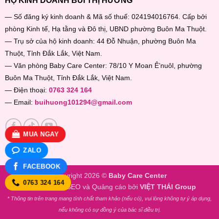
HỘ KINH DOANH BÙI THỊ HƯƠNG
— Số đăng ký kinh doanh & Mã số thuế: 024194016764. Cấp bởi
phòng Kinh tế, Hạ tằng và Đô thị, UBND phường Buôn Ma Thuột.
— Trụ sở của hộ kinh doanh: 44 Đỗ Nhuận, phường Buôn Ma
Thuột, Tỉnh Đắk Lắk, Việt Nam.
— Văn phòng Baby Care Center: 78/10 Y Moan Ê’nuôl, phường
Buôn Ma Thuột, Tỉnh Đắk Lắk, Việt Nam.
— Điện thoại:
0763 324 164
— Email:
buihuong101294@gmail.com
MUA NGAY
ZALO
FACEBOOK
Copyright 2026 ©
Baby Care Center
0763 324 164
Thiết kế web, SEO và Quảng cáo bởi
VIỆT THÁI Group
* Thông tin trên trang mang tính chất tham khảo (nếu có), vui lòng không tự ý áp dụng,
nếu không có sự đồng ý của bác sĩ điều trị.