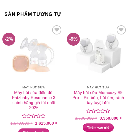
SẢN PHẨM TƯƠNG TỰ
-2%
-9%
MÁY HÚT SỮA
MÁY HÚT SỮA
Máy hút sữa điện đôi
Máy hút sữa Momcozy S9
Fatzbaby Resonance 3
Pro – Pin bền, hút êm, rảnh
chính hãng giá tốt nhất
tay tuyệt đối
2026
Được
Giá
Giá
3.700.000
₫
3.350.000
₫
gốc
hiện
xếp
Được
Giá
Giá
1.643.000
₫
1.615.000
₫
là:
tại
gốc
hiện
hạng
xếp
Thêm vào giỏ
3.700.000 ₫.
là:
là:
tại
0