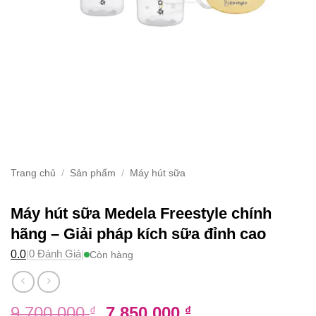
Trang chủ
/
Sản phẩm
/
Máy hút sữa
Máy hút sữa Medela Freestyle chính
hãng – Giải pháp kích sữa đỉnh cao
0 Đánh Giá
0.0
|
|
Còn hàng
Giá
Giá
9.700.000
7.850.000
₫
₫