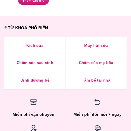
hạng
Thêm vào giỏ
3.350
1.643.000 ₫.
là:
5
0
1.615.000 ₫.
sao
5
sao
# TỪ KHOÁ PHỔ BIẾN
Kích sữa
Máy hút sữa
Chăm sóc sau sinh
Chăm sóc mẹ bầu
Dinh dưỡng bé
Tắm bé tại nhà
Miễn phí vận chuyển
Miễn phí đổi mới 7 ngày