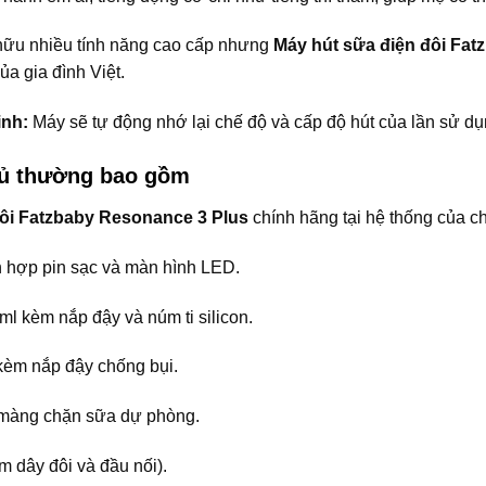
ữu nhiều tính năng cao cấp nhưng
Máy hút sữa điện đôi Fat
ủa gia đình Việt.
inh:
Máy sẽ tự động nhớ lại chế độ và cấp độ hút của lần sử dụn
đủ thường bao gồm
đôi Fatzbaby Resonance 3 Plus
chính hãng tại hệ thống của c
h hợp pin sạc và màn hình LED.
ml kèm nắp đậy và núm ti silicon.
kèm nắp đậy chống bụi.
 màng chặn sữa dự phòng.
m dây đôi và đầu nối).