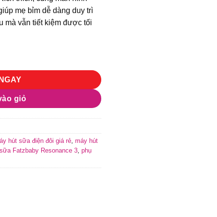
iúp mẹ bỉm dễ dàng duy trì
 mà vẫn tiết kiệm được tối
y Resonance 3 Plus chính hãng giá tốt số lượng
NGAY
ào giỏ
y hút sữa điện đôi giá rẻ
,
máy hút
 sữa Fatzbaby Resonance 3
,
phụ