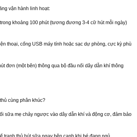
ng vận hành linh hoạt:
 trong khoảng 100 phút (tương đương 3-4 cữ hút mỗi ngày)
ện thoại, cổng USB máy tính hoặc sạc dự phòng, cực kỳ phù
hút đơn (một bên) thông qua bộ đầu nối dây dẫn khí thông
i thủ cùng phân khúc?
đối sữa mẹ chảy ngược vào dây dẫn khí và động cơ, đảm bảo
hể tranh thủ hút sữa ngay bên cạnh khi bé đang ngủ.