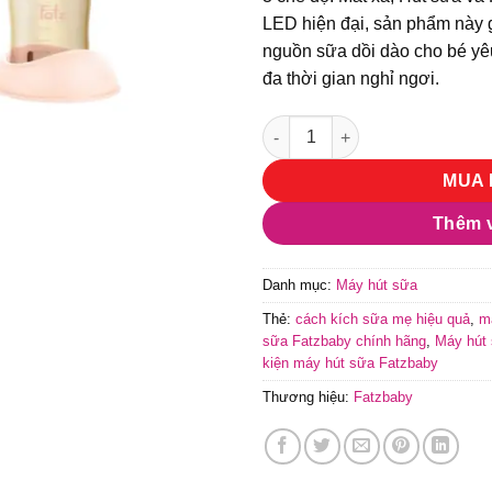
LED hiện đại, sản phẩm này g
nguồn sữa dồi dào cho bé yêu
đa thời gian nghỉ ngơi.
Máy hút sữa điện đôi Fatzbab
MUA 
Thêm v
Danh mục:
Máy hút sữa
Thẻ:
cách kích sữa mẹ hiệu quả
,
má
sữa Fatzbaby chính hãng
,
Máy hút
kiện máy hút sữa Fatzbaby
Thương hiệu:
Fatzbaby