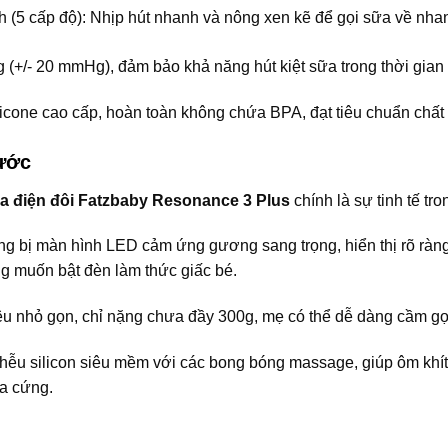
h (5 cấp độ): Nhịp hút nhanh và nông xen kẽ để gọi sữa về nha
+/- 20 mmHg), đảm bảo khả năng hút kiệt sữa trong thời gian
cone cao cấp, hoàn toàn không chứa BPA, đạt tiêu chuẩn chất
hước
a điện đôi Fatzbaby Resonance 3 Plus
chính là sự tinh tế tro
g bị màn hình LED cảm ứng gương sang trọng, hiển thị rõ ràng th
 muốn bật đèn làm thức giấc bé.
 nhỏ gọn, chỉ nặng chưa đầy 300g, mẹ có thể dễ dàng cầm gọn 
ễu silicon siêu mềm với các bong bóng massage, giúp ôm khít b
a cứng.