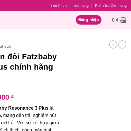
Yêu thích
Giỏ hàng
Kiểm tra đơn hàng
0
₫
Đăng nhập
út sữa
n đôi Fatzbaby
us chính hãng
Giá
.000
₫
hiện
baby Resonance 3 Plus
là
tại
, mang đến trải nghiệm hút
000 ₫.
là:
ợt trội. Với sự kết hợp giữa
1.675.000 ₫.
Kích thích, cùng màn hình