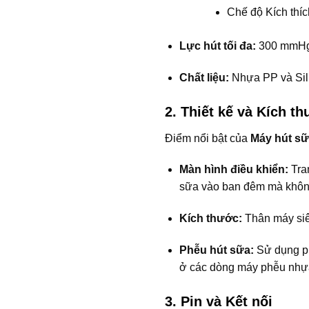
Chế độ Kích thíc
Lực hút tối đa:
300 mmHg (
Chất liệu:
Nhựa PP và Sili
2. Thiết kế và Kích t
Điểm nổi bật của
Máy hút sữ
Màn hình điều khiển:
Tran
sữa vào ban đêm mà không
Kích thước:
Thân máy siêu
Phễu hút sữa:
Sử dụng ph
ở các dòng máy phễu nhự
3. Pin và Kết nối