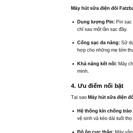
Máy hút sữa điện đôi Fatz
Dung lượng Pin:
Pin sạc 
chỉ sau một lần sạc đầy.
Cổng sạc đa năng:
Sử dụ
hợp cho những mẹ bỉm th
Khả năng kết nối:
Máy cho
minh.
4. Ưu điểm nổi bật
Tại sao
Máy hút sữa điện đ
Hệ thống kín chống trào
vệ sinh và kéo dài tuổi thọ
Độ ồn cực thấp:
Máy vận 