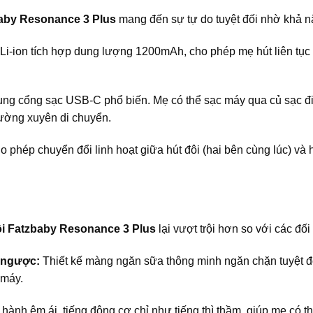
baby Resonance 3 Plus
mang đến sự tự do tuyệt đối nhờ khả nă
Li-ion tích hợp dung lượng 1200mAh, cho phép mẹ hút liên tục
ng cổng sạc USB-C phổ biến. Mẹ có thể sạc máy qua củ sạc đi
ường xuyên di chuyển.
 phép chuyển đổi linh hoạt giữa hút đôi (hai bên cùng lúc) và 
ôi Fatzbaby Resonance 3 Plus
lại vượt trội hơn so với các đố
 ngược:
Thiết kế màng ngăn sữa thông minh ngăn chặn tuyệt 
 máy.
hành êm ái, tiếng động cơ chỉ như tiếng thì thầm, giúp mẹ có t