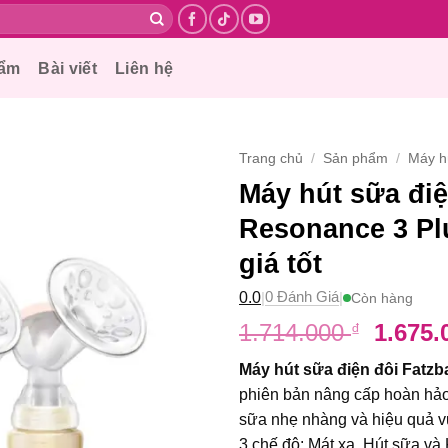
hẩm
Bài viết
Liên hệ
Trang chủ
/
Sản phẩm
/
Máy h
Máy hút sữa điệ
Resonance 3 Pl
giá tốt
0 Đánh Giá
0.0
|
|
Còn hàng
Giá
1.714.000
1.675
₫
gốc
Máy hút sữa điện đôi Fatz
là:
phiên bản nâng cấp hoàn hảo
1.714.
sữa nhẹ nhàng và hiệu quả vư
3 chế độ: Mát xa, Hút sữa và 