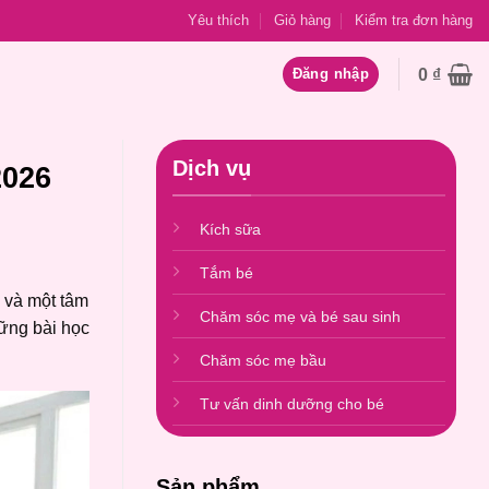
Yêu thích
Giỏ hàng
Kiểm tra đơn hàng
0
₫
Đăng nhập
Dịch vụ
2026
Kích sữa
Tắm bé
 và một tâm
Chăm sóc mẹ và bé sau sinh
hững bài học
Chăm sóc mẹ bầu
Tư vấn dinh dưỡng cho bé
Sản phẩm