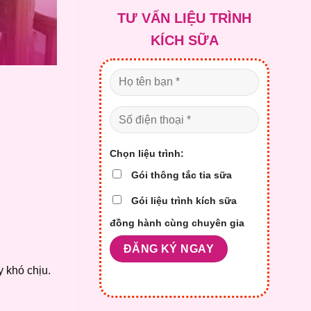
là:
tại
TƯ VẤN LIỆU TRÌNH
2.100.000 ₫.
là:
1.700.0
KÍCH SỮA
Chọn liệu trình:
Gói thông tắc tia sữa
Gói liệu trình kích sữa
đồng hành cùng chuyên gia
y khó chịu.