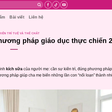
hẩm
Bài viết
Liên hệ
RIỂN TRÍ TUỆ VÀ THỂ CHẤT
phương pháp giáo dục thực chiến 
rình
kích sữa
của người mẹ: cần sự kiên trì, đúng phương pháp
phương pháp giúp cha mẹ biến những lần con “nổi loạn” thành n