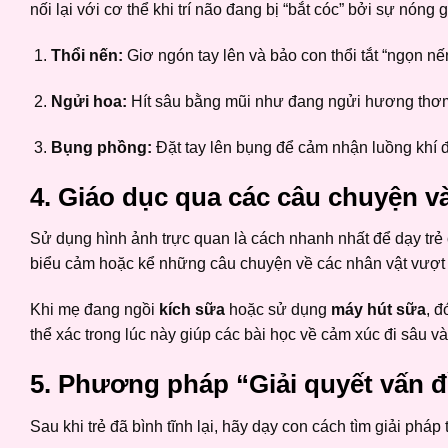
nối lại với cơ thể khi trí não đang bị “bắt cóc” bởi sự nóng g
Thổi nến:
Giơ ngón tay lên và bảo con thổi tắt “ngọn nế
Ngửi hoa:
Hít sâu bằng mũi như đang ngửi hương thơ
Bụng phồng:
Đặt tay lên bụng để cảm nhận luồng khí đ
4. Giáo dục qua các câu chuyện v
Sử dụng hình ảnh trực quan là cách nhanh nhất để dạy trẻ
biểu cảm hoặc kể những câu chuyện về các nhân vật vượt 
Khi mẹ đang ngồi
kích sữa
hoặc sử dụng
máy hút sữa
, đ
thể xác trong lúc này giúp các bài học về cảm xúc đi sâu và
5. Phương pháp “Giải quyết vấn đ
Sau khi trẻ đã bình tĩnh lại, hãy dạy con cách tìm giải pháp