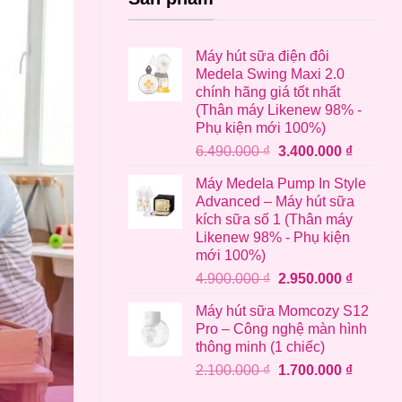
Máy hút sữa điện đôi
Medela Swing Maxi 2.0
chính hãng giá tốt nhất
(Thân máy Likenew 98% -
Phụ kiện mới 100%)
Giá
Giá
6.490.000
₫
3.400.000
₫
gốc
hiện
Máy Medela Pump In Style
là:
tại
Advanced – Máy hút sữa
6.490.000 ₫.
là:
kích sữa số 1 (Thân máy
3.400.0
Likenew 98% - Phụ kiện
mới 100%)
Giá
Giá
4.900.000
₫
2.950.000
₫
gốc
hiện
Máy hút sữa Momcozy S12
là:
tại
Pro – Công nghệ màn hình
4.900.000 ₫.
là:
thông minh (1 chiếc)
2.950.0
Giá
Giá
2.100.000
₫
1.700.000
₫
gốc
hiện