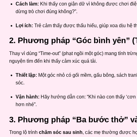
Cách làm:
Khi thấy con giận dữ vì không được chơi điện 
dừng trò chơi đúng không?”.
Lợi ích:
Trẻ cảm thấy được thấu hiểu, giúp xoa dịu hệ t
2. Phương pháp “Góc bình yên” (
Thay vì dùng “Time-out” (phạt ngồi một góc) mang tính trừng
nguyện tìm đến khi thấy cảm xúc quá tải.
Thiết lập:
Một góc nhỏ có gối mềm, gấu bông, sách tra
sóc.
Vận hành:
Hãy hướng dẫn con: “Khi nào con thấy ‘cơn g
hơn nhé”.
3. Phương pháp “Ba bước thở” và
Trong lộ trình
chăm sóc sau sinh
, các mẹ thường được họ