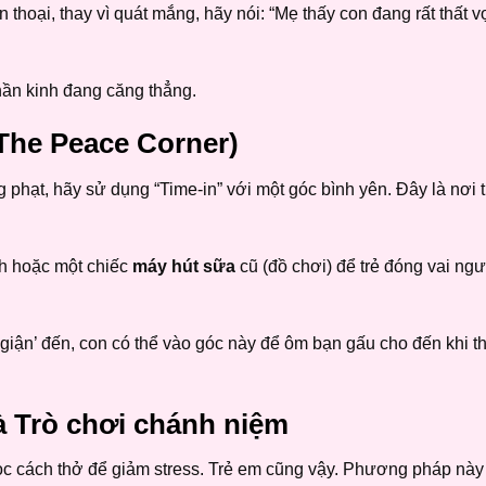
thoại, thay vì quát mắng, hãy nói: “Mẹ thấy con đang rất thất v
hần kinh đang căng thẳng.
The Peace Corner)
 phạt, hãy sử dụng “Time-in” với một góc bình yên. Đây là nơi t
nh hoặc một chiếc
máy hút sữa
cũ (đồ chơi) để trẻ đóng vai ng
iận’ đến, con có thể vào góc này để ôm bạn gấu cho đến khi t
 Trò chơi chánh niệm
c cách thở để giảm stress. Trẻ em cũng vậy. Phương pháp này g