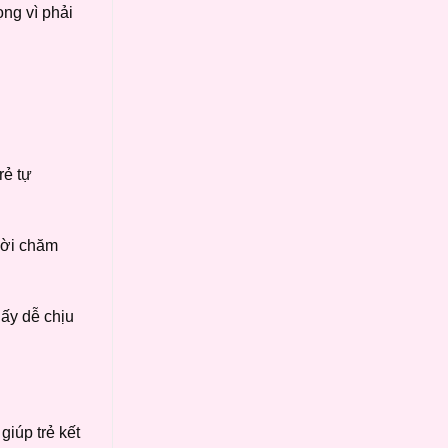
ọng vì phải
rẻ tự
ười chăm
hấy dễ chịu
iúp trẻ kết