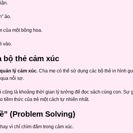
iận.
n” ảo.
m của một bông hoa.
i vào.
à bộ thẻ cảm xúc
quản lý cảm xúc
. Cha mẹ có thể sử dụng các bộ thẻ in hình 
qua nỗi sợ.
ó cũng là khoảng thời gian lý tưởng để đọc sách cùng con. Sự 
o tiềm thức của trẻ một cách tự nhiên nhất.
ề” (Problem Solving)
 thay vì chỉ chìm đắm trong cảm xúc.