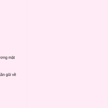
gương mặt
gần gũi về