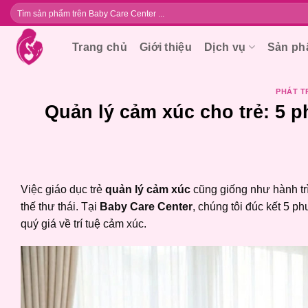
Bỏ
Tìm
kiếm:
qua
nội
Trang chủ
Giới thiệu
Dịch vụ
Sản p
dung
PHÁT T
Quản lý cảm xúc cho trẻ: 5 
Việc giáo dục trẻ
quản lý cảm xúc
cũng giống như hành t
thế thư thái. Tại
Baby Care Center
, chúng tôi đúc kết 5 
quý giá về trí tuệ cảm xúc.