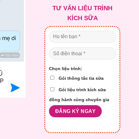
là:
tại
TƯ VẤN LIỆU TRÌNH
2.100.000 ₫.
là:
1.700.0
KÍCH SỮA
Chọn liệu trình:
Gói thông tắc tia sữa
Gói liệu trình kích sữa
đồng hành cùng chuyên gia