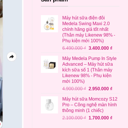
Máy hút sữa điện đôi
Medela Swing Maxi 2.0
chính hãng giá tốt nhất
(Thân máy Likenew 98% -
Phụ kiện mới 100%)
Giá
Giá
6.490.000
₫
3.400.000
₫
gốc
hiện
Máy Medela Pump In Style
là:
tại
Advanced – Máy hút sữa
6.490.000 ₫.
là:
kích sữa số 1 (Thân máy
3.400.0
Likenew 98% - Phụ kiện
mới 100%)
Giá
Giá
4.900.000
₫
2.950.000
₫
gốc
hiện
Máy hút sữa Momcozy S12
là:
tại
Pro – Công nghệ màn hình
4.900.000 ₫.
là:
thông minh (1 chiếc)
2.950.0
Giá
Giá
2.100.000
₫
1.700.000
₫
gốc
hiện