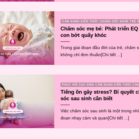
CẨM NANG KIẾN THỨC CHUNG SỨC KHỎE TRẺ S
Chăm sóc mẹ bé: Phát triển EQ 
con bớt quấy khóc
Trong giai đoạn đầu đời của trẻ, chăm 
không chỉ đơn thuần[Chi tiết ...]
PHỤC HỒI SAU SINH CẨM NANG KIẾN THỨC CH
Tiếng ồn gây stress? Bí quyết 
sóc sau sinh cần biết
Việc chăm sóc sau sinh là một trong nh
đoạn nhạy cảm và quan[Chi tiết ...]