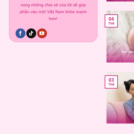
vọng những chia sẻ của tôi sẽ góp
phần vào một Việt Nam khỏe mạnh
hơn!
04
Th8
03
Th8