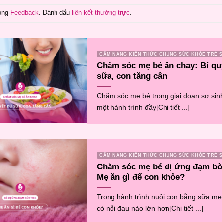
rong
Feedback
. Đánh dấu
liên kết thường trực
.
CẨM NANG KIẾN THỨC CHUNG SỨC KHỎE TRẺ S
Chăm sóc mẹ bé ăn chay: Bí qu
sữa, con tăng cân
Chăm sóc mẹ bé trong giai đoạn sơ sinh
một hành trình đầy[Chi tiết ...]
CẨM NANG KIẾN THỨC CHUNG SỨC KHỎE TRẺ S
Chăm sóc mẹ bé dị ứng đạm bò
Mẹ ăn gì để con khỏe?
Trong hành trình nuôi con bằng sữa mẹ
có nỗi đau nào lớn hơn[Chi tiết ...]