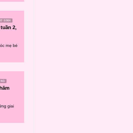
Ơ SINH
tuần 2,
sóc mẹ bé
UNG
chăm
ững giai