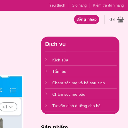
Yêu thích
Giỏ hàng
Kiểm tra đơn hàng
0
₫
Đăng nhập
Dịch vụ
Kích sữa
Tắm bé
Chăm sóc mẹ và bé sau sinh
Chăm sóc mẹ bầu
Tư vấn dinh dưỡng cho bé
Sản phẩm