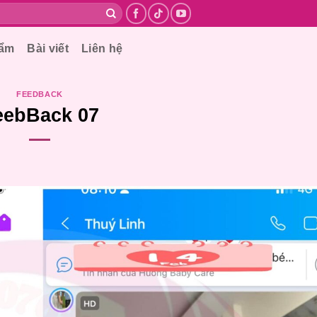
hẩm
Bài viết
Liên hệ
FEEDBACK
eebBack 07