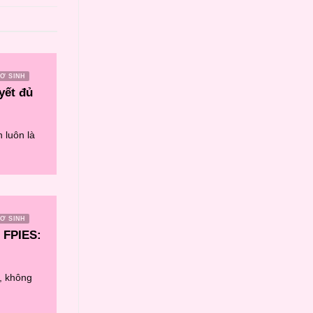
Ơ SINH
yết đủ
 luôn là
Ơ SINH
 FPIES:
, không