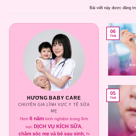
Bài viết này được đăng t
06
Th8
05
HƯƠNG BABY CARE
Th8
CHUYÊN GIA LĨNH VỰC Y TẾ SỮA
MẸ
6 năm
Hơn
kinh nghiệm trong lĩnh
DỊCH VỤ KÍCH SỮA
vực
,
chăm sóc mẹ và bé sau sinh
,
hi