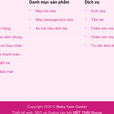
Danh mục sản phẩm
Dịch vụ
Máy hút sữa
Kích sữa
Máy massage kích sữa
Tắm bé
n hàng
Áo hút sữa rảnh tay
Chăm sóc mẹ 
iao dịch chung
Chăm sóc mẹ
 và Giao nhận
Tư vấn dinh 
c thanh toán
đổi trả
 bảo mật
Copyright 2026 ©
Baby Care Center
Thiết kế web, SEO và Quảng cáo bởi
VIỆT THÁI Group