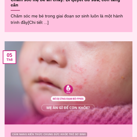
cân
Chăm sóc mẹ bé trong giai đoạn sơ sinh luôn là một hành
trình đầy[Chi tiết ...]
05
Th8
CẨM NANG KIẾN THỨC CHUNG SỨC KHỎE TRẺ SƠ SINH