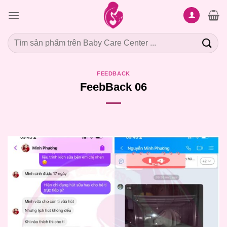
Bỏ
qua
nội
Tìm
dung
kiếm:
FEEDBACK
FeebBack 06