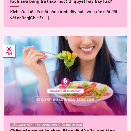
Kích sữa bằng trà thảo mộc: Bí quyết hay bẫy lừa?
Kích sữa luôn là một hành trình đầy máu và nước mắt đối
với những[Chi tiết ...]
06
Th8
CẨM NANG KIẾN THỨC CHUNG SỨC KHỎE TRẺ SƠ SINH
Chăm sóc mẹ bé ăn chay: Bí quyết đủ sữa, con tăng