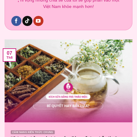
,
hi vọng những chia sẻ của tôi sẽ góp phần vào một
Việt Nam khỏe mạnh hơn!
07
Th8
CẨM NANG KIẾN THỨC CHUNG