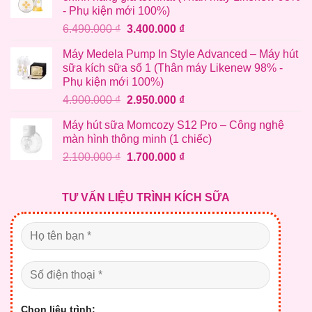
- Phụ kiện mới 100%)
Giá
Giá
6.490.000
₫
3.400.000
₫
gốc
hiện
Máy Medela Pump In Style Advanced – Máy hút
là:
tại
sữa kích sữa số 1 (Thân máy Likenew 98% -
6.490.000 ₫.
là:
Phụ kiện mới 100%)
3.400.000 ₫.
Giá
Giá
4.900.000
₫
2.950.000
₫
gốc
hiện
Máy hút sữa Momcozy S12 Pro – Công nghệ
là:
tại
màn hình thông minh (1 chiếc)
4.900.000 ₫.
là:
Giá
Giá
2.100.000
₫
1.700.000
₫
2.950.000 ₫.
gốc
hiện
là:
tại
TƯ VẤN LIỆU TRÌNH KÍCH SỮA
2.100.000 ₫.
là:
1.700.000 ₫.
Chọn liệu trình: