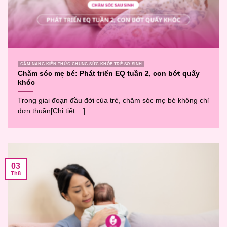
CẨM NANG KIẾN THỨC CHUNG SỨC KHỎE TRẺ SƠ SINH
Chăm sóc mẹ bé: Phát triển EQ tuần 2, con bớt quấy
khóc
Trong giai đoạn đầu đời của trẻ, chăm sóc mẹ bé không chỉ
đơn thuần[Chi tiết ...]
03
Th8