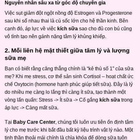
Nguyên nhân sâu xa từ góc độ chuyên gia
Việc sụt giảm đột ngột nồng độ Estrogen và Progesterone
sau khi sổ nhau thai là cú sốc lớn cho hệ thần kinh. Bên
cạnh đó, áp lực về việc
kích sữa
sao cho đủ con bú cũng
vô tình tạo nên gánh nặng tâm lý khủng khiếp.
2. Mối liên hệ mật thiết giữa tâm lý và lượng
sữa mẹ
Bạn có biết rằng căng thẳng chính là “kẻ thù số 1” của sữa
mẹ? Khi mẹ stress, cơ thể sản sinh Cortisol – hoạt chất ức
chế Oxytocin (hormone hạnh phúc giúp tiết sữa). Đây là lý
do nhiều mẹ càng lo lắng thì càng ít sữa, tạo thành một
vòng lẩn quẩn: Stress -> Ít sữa -> Cố gắng
kích sữa
trong
áp lực -> Càng mất sữa.
Tại
Baby Care Center
, chúng tôi luôn ưu tiên ổn định tâm
lý cho mẹ trước khi bắt đầu bất kỳ liệu trình vật lý nào. Một
tinh thần thoải mái chính là chìa khóa để dòng sữa tuôn