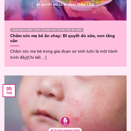
CẨM NANG KIẾN THỨC CHUNG SỨC KHỎE TRẺ SƠ SINH
Chăm sóc mẹ bé ăn chay: Bí quyết đủ sữa, con tăng
cân
Chăm sóc mẹ bé trong giai đoạn sơ sinh luôn là một hành
trình đầy[Chi tiết ...]
05
Th8