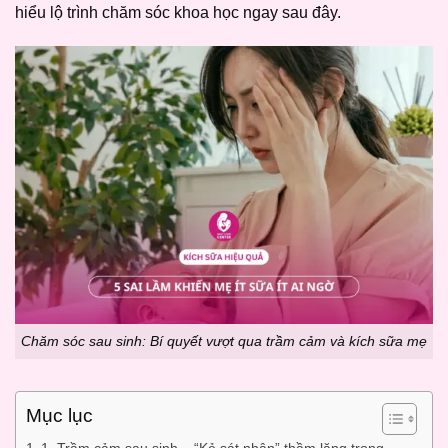
hiểu lộ trình chăm sóc khoa học ngay sau đây.
Chăm sóc sau sinh: Bí quyết vượt qua trầm cảm và kích sữa mẹ
Mục lục
1. Trầm cảm sau sinh – “Kẻ sát nhân” thầm lặng trong