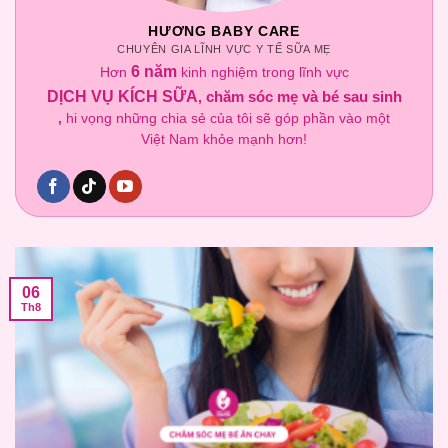
HƯƠNG BABY CARE
CHUYÊN GIA LĨNH VỰC Y TẾ SỮA MẸ
6 năm
Hơn
kinh nghiệm trong lĩnh vực
DỊCH VỤ KÍCH SỮA
chăm sóc mẹ và bé sau sinh
,
,
hi vọng những chia sẻ của tôi sẽ góp phần vào một
Việt Nam khỏe mạnh hơn!
06
Th8