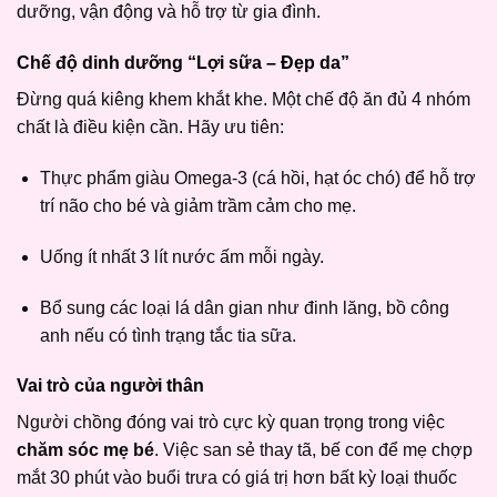
dưỡng, vận động và hỗ trợ từ gia đình.
Chế độ dinh dưỡng “Lợi sữa – Đẹp da”
Đừng quá kiêng khem khắt khe. Một chế độ ăn đủ 4 nhóm
chất là điều kiện cần. Hãy ưu tiên:
Thực phẩm giàu Omega-3 (cá hồi, hạt óc chó) để hỗ trợ
trí não cho bé và giảm trầm cảm cho mẹ.
Uống ít nhất 3 lít nước ấm mỗi ngày.
Bổ sung các loại lá dân gian như đinh lăng, bồ công
anh nếu có tình trạng tắc tia sữa.
Vai trò của người thân
Người chồng đóng vai trò cực kỳ quan trọng trong việc
chăm sóc mẹ bé
. Việc san sẻ thay tã, bế con để mẹ chợp
mắt 30 phút vào buổi trưa có giá trị hơn bất kỳ loại thuốc