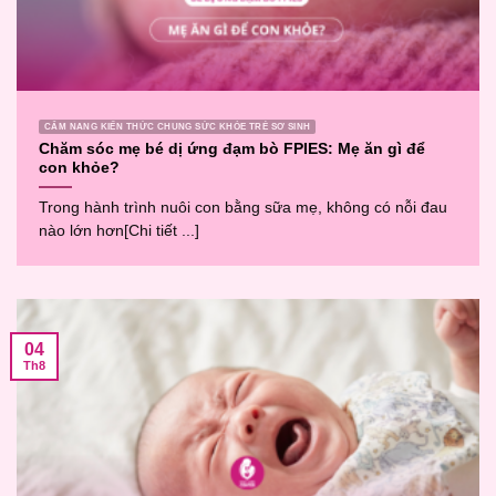
CẨM NANG KIẾN THỨC CHUNG SỨC KHỎE TRẺ SƠ SINH
Chăm sóc mẹ bé dị ứng đạm bò FPIES: Mẹ ăn gì để
con khỏe?
Trong hành trình nuôi con bằng sữa mẹ, không có nỗi đau
nào lớn hơn[Chi tiết ...]
04
Th8