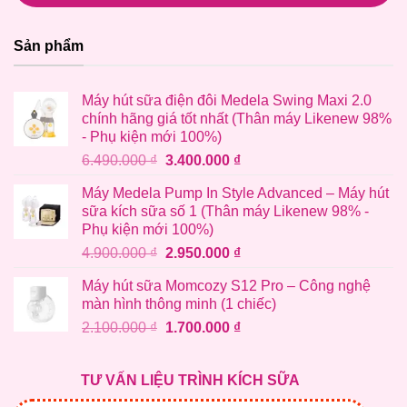
Sản phẩm
Máy hút sữa điện đôi Medela Swing Maxi 2.0
chính hãng giá tốt nhất (Thân máy Likenew 98%
- Phụ kiện mới 100%)
Giá
Giá
6.490.000
₫
3.400.000
₫
gốc
hiện
Máy Medela Pump In Style Advanced – Máy hút
là:
tại
sữa kích sữa số 1 (Thân máy Likenew 98% -
6.490.000 ₫.
là:
Phụ kiện mới 100%)
3.400.000 ₫.
Giá
Giá
4.900.000
₫
2.950.000
₫
gốc
hiện
Máy hút sữa Momcozy S12 Pro – Công nghệ
là:
tại
màn hình thông minh (1 chiếc)
4.900.000 ₫.
là:
Giá
Giá
2.100.000
₫
1.700.000
₫
2.950.000 ₫.
gốc
hiện
là:
tại
TƯ VẤN LIỆU TRÌNH KÍCH SỮA
2.100.000 ₫.
là:
1.700.000 ₫.