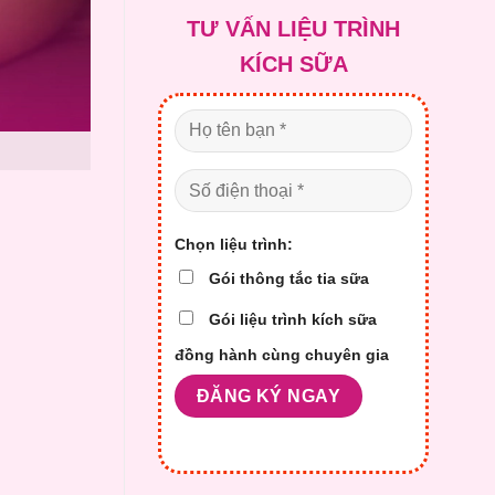
là:
tại
TƯ VẤN LIỆU TRÌNH
2.100.000 ₫.
là:
1.700.0
KÍCH SỮA
Chọn liệu trình:
Gói thông tắc tia sữa
Gói liệu trình kích sữa
đồng hành cùng chuyên gia