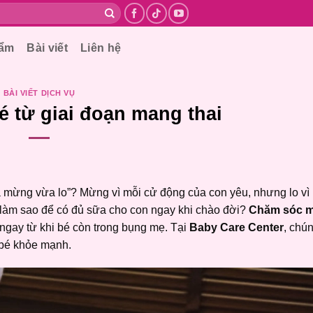
hẩm
Bài viết
Liên hệ
BÀI VIẾT DỊCH VỤ
 từ giai đoạn mang thai
a mừng vừa lo”? Mừng vì mỗi cử động của con yêu, nhưng lo v
c làm sao để có đủ sữa cho con ngay khi chào đời?
Chăm sóc m
 ngay từ khi bé còn trong bụng mẹ. Tại
Baby Care Center
, chún
bé khỏe mạnh.