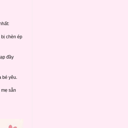
nhất:
 bị chèn ép
nạp đầy
a bé yêu.
p mẹ sẵn