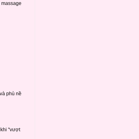
c massage
 và phù nề
 khi “vượt