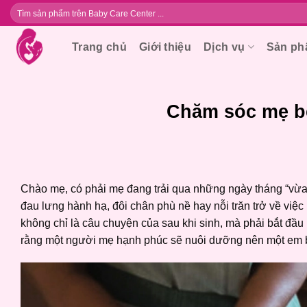
Bỏ
Tìm
kiếm:
qua
nội
Trang chủ
Giới thiệu
Dịch vụ
Sản p
dung
Chăm sóc mẹ bé
Chào mẹ, có phải mẹ đang trải qua những ngày tháng “vừ
đau lưng hành hạ, đôi chân phù nề hay nỗi trăn trở về việ
không chỉ là câu chuyện của sau khi sinh, mà phải bắt đầu
rằng một người mẹ hạnh phúc sẽ nuôi dưỡng nên một em 