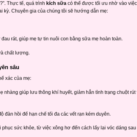
”. Thực tế, quá trình
kích sữa
có thể được tối ưu nhờ vào việ
hai kỳ. Chuyên gia của chúng tôi sẽ hướng dẫn mẹ:
đau rát, giúp mẹ tự tin nuôi con bằng sữa mẹ hoàn toàn.
à chất lượng.
yên sâu
thể xác của mẹ:
 nhàng giúp lưu thông khí huyết, giảm hẳn tình trạng chuột rút
ộ đàn hồi để hạn chế tối đa các vết rạn kém duyên.
i phục sức khỏe, từ việc xông hơ đến cách lấy lại vóc dáng sau