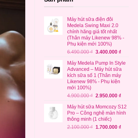
Máy hút sữa điện đôi
Medela Swing Maxi 2.0
chính hãng giá tốt nhất
(Thân máy Likenew 98% -
Phụ kiện mới 100%)
Giá
Giá
6.490.000
₫
3.400.000
₫
gốc
hiện
Máy Medela Pump In Style
là:
tại
Advanced – Máy hút sữa
6.490.000 ₫.
là:
kích sữa số 1 (Thân máy
3.400.0
Likenew 98% - Phụ kiện
mới 100%)
Giá
Giá
4.900.000
₫
2.950.000
₫
gốc
hiện
Máy hút sữa Momcozy S12
là:
tại
Pro – Công nghệ màn hình
4.900.000 ₫.
là:
thông minh (1 chiếc)
2.950.0
Giá
Giá
2.100.000
₫
1.700.000
₫
gốc
hiện