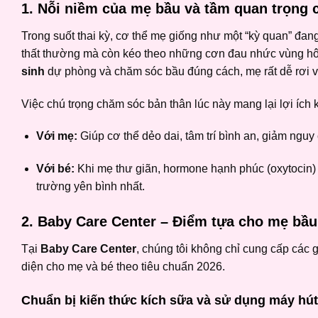
1. Nỗi niềm của mẹ bầu và tầm quan trọng 
Trong suốt thai kỳ, cơ thể mẹ giống như một “kỳ quan” đang 
thất thường mà còn kéo theo những cơn đau nhức vùng hôn
sinh
dự phòng và chăm sóc bầu đúng cách, mẹ rất dễ rơi vào
Việc chú trọng chăm sóc bản thân lúc này mang lại lợi ích 
Với mẹ:
Giúp cơ thể dẻo dai, tâm trí bình an, giảm nguy
Với bé:
Khi mẹ thư giãn, hormone hạnh phúc (oxytocin) sẽ
trường yên bình nhất.
2. Baby Care Center – Điểm tựa cho mẹ bầu
Tại
Baby Care Center
, chúng tôi không chỉ cung cấp các
diện cho mẹ và bé theo tiêu chuẩn 2026.
Chuẩn bị kiến thức kích sữa và sử dụng máy hú