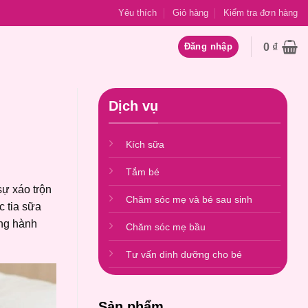
Yêu thích
Giỏ hàng
Kiểm tra đơn hàng
0
₫
Đăng nhập
Dịch vụ
Kích sữa
Tắm bé
sự xáo trộn
Chăm sóc mẹ và bé sau sinh
c tia sữa
ồng hành
Chăm sóc mẹ bầu
Tư vấn dinh dưỡng cho bé
Sản phẩm