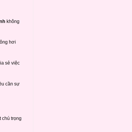
inh
không
xông hơi
ia sẻ việc
đều cần sự
t chú trọng