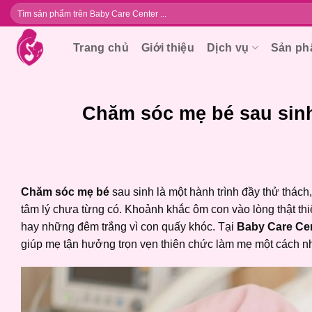
Bỏ
Tìm
kiếm:
qua
nội
Trang chủ
Giới thiệu
Dịch vụ
Sản p
dung
Chăm sóc mẹ bé sau sinh
Chăm sóc mẹ bé
sau sinh là một hành trình đầy thử thách
tâm lý chưa từng có. Khoảnh khắc ôm con vào lòng thật thiê
hay những đêm trắng vì con quấy khóc. Tại
Baby Care Ce
giúp mẹ tận hưởng trọn vẹn thiên chức làm mẹ một cách n