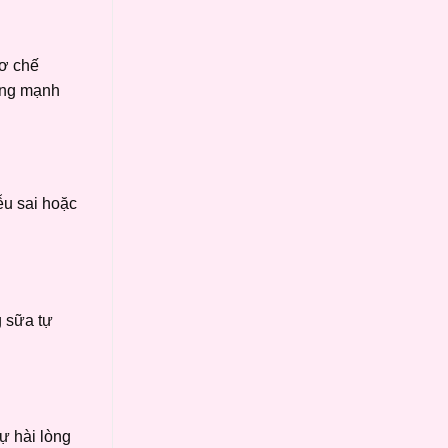
cơ chế
ộng mạnh
ễu sai hoặc
g sữa tự
ự hài lòng