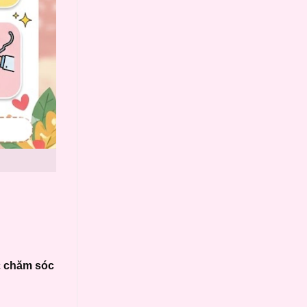
c
chăm sóc