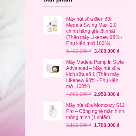
Máy hút sữa điện đôi
Medela Swing Maxi 2.0
chính hãng giá tốt nhất
(Thân máy Likenew 98% -
Phụ kiện mới 100%)
Giá
Giá
6.490.000
₫
3.400.000
₫
gốc
hiện
Máy Medela Pump In Style
là:
tại
Advanced – Máy hút sữa
6.490.000 ₫.
là:
kích sữa số 1 (Thân máy
3.400.0
Likenew 98% - Phụ kiện
mới 100%)
Giá
Giá
4.900.000
₫
2.950.000
₫
gốc
hiện
Máy hút sữa Momcozy S12
là:
tại
Pro – Công nghệ màn hình
4.900.000 ₫.
là:
thông minh (1 chiếc)
2.950.0
Giá
Giá
2.100.000
₫
1.700.000
₫
gốc
hiện