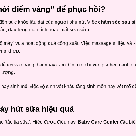
thời điểm vàng” để phục hồi?
n đến sức khỏe lâu dài của người phụ nữ. Việc
chăm sóc sau s
sản, đau lưng mãn tính hoặc mất sữa sớm.
 máy” vừa hoạt động quá công suất. Việc massage trị liệu và 
ơng khớp.
dễ rơi vào trạng thái nhạy cảm. Có một chuyên gia bên cạnh ch
 lượng.
hay sinh mổ, việc vệ sinh vết khâu tầng sinh môn hay vết mổ 
máy hút sữa hiệu quả
c “tắc tia sữa”. Hiểu được điều này,
Baby Care Center
đặc biệ