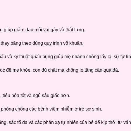
n giúp giảm đau mỏi vai gáy và thắt lưng.
ợ thay băng theo đúng quy trình vô khuẩn.
ậu và kỹ thuật quấn bụng giúp mẹ nhanh chóng lấy lại sự tự tin
ọc để mẹ khỏe, con đủ chất mà không lo tăng cân quá đà.
tiêu hóa tốt và ngủ sâu giấc hơn.
phòng chống các bệnh viêm nhiễm ở trẻ sơ sinh.
g, sắc tố da và các phản xạ tự nhiên của bé để kịp thời tư vấn