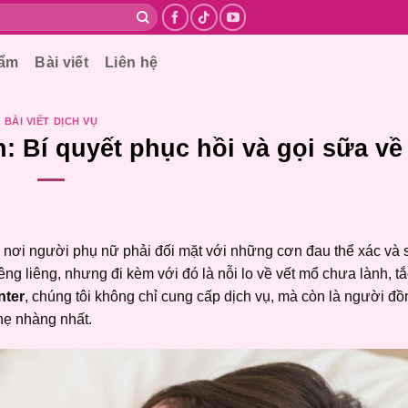
hẩm
Bài viết
Liên hệ
BÀI VIẾT DỊCH VỤ
: Bí quyết phục hồi và gọi sữa về
, nơi người phụ nữ phải đối mặt với những cơn đau thể xác và 
ng liêng, nhưng đi kèm với đó là nỗi lo về vết mổ chưa lành, tắ
nter
, chúng tôi không chỉ cung cấp dịch vụ, mà còn là người đ
hẹ nhàng nhất.