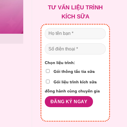
là:
tại
TƯ VẤN LIỆU TRÌNH
2.100.000 ₫.
là:
1.700.0
KÍCH SỮA
Chọn liệu trình:
Gói thông tắc tia sữa
Gói liệu trình kích sữa
đồng hành cùng chuyên gia