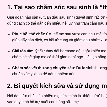
1. Tại sao chăm sóc sau sinh là “
Giai đoạn hậu sản (6 tuần đầu sau sinh) quyết định rất lớ
đúng cách có thể dẫn đến nhiều hệ lụy như trầm cảm hậu 
Phục hồi thể chất:
Cơ thể mẹ sau vượt cạn như một “bộ
giúp đẩy sản dịch, co hồi tử cung và giảm đau nhức xư
Giải tỏa tâm lý:
Sự thay đổi hormone đột ngột khiến mẹ 
chăm bé sẽ giúp mẹ có thời gian nghỉ ngơi, tái tạo năng
Chăm sóc vết thương chuyên sâu:
Dù là sinh thường 
chuẩn xác y khoa để tránh nhiễm trùng.
2. Bí quyết kích sữa và sử dụng 
Nỗi đau lớn nhất của nhiều mẹ bỉm chính là “thiếu sữa” hoặ
vào quy trình hỗ trợ nuôi con bằng sữa mẹ.