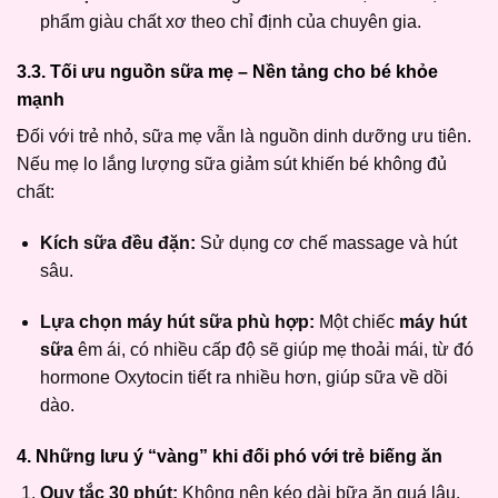
phẩm giàu chất xơ theo chỉ định của chuyên gia.
3.3. Tối ưu nguồn sữa mẹ – Nền tảng cho bé khỏe
mạnh
Đối với trẻ nhỏ, sữa mẹ vẫn là nguồn dinh dưỡng ưu tiên.
Nếu mẹ lo lắng lượng sữa giảm sút khiến bé không đủ
chất:
Kích sữa đều đặn:
Sử dụng cơ chế massage và hút
sâu.
Lựa chọn máy hút sữa phù hợp:
Một chiếc
máy hút
sữa
êm ái, có nhiều cấp độ sẽ giúp mẹ thoải mái, từ đó
hormone Oxytocin tiết ra nhiều hơn, giúp sữa về dồi
dào.
4. Những lưu ý “vàng” khi đối phó với trẻ biếng ăn
Quy tắc 30 phút:
Không nên kéo dài bữa ăn quá lâu.