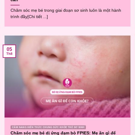
Chăm sóc mẹ bé trong giai đoạn sơ sinh luôn là một hành
trình đầy[Chi tiết ...]
05
Th8
CẨM NANG KIẾN THỨC CHUNG SỨC KHỎE TRẺ SƠ SINH
Chăm sóc mẹ bé dị ứng đạm bò FPIES: Mẹ ăn gì để