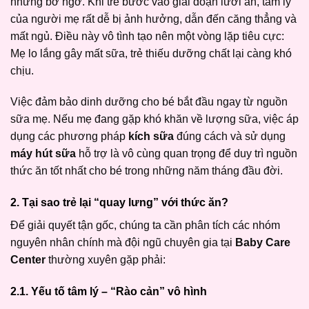
những bỡ ngỡ. Khi trẻ bước vào giai đoạn lười ăn, tâm lý
của người mẹ rất dễ bị ảnh hưởng, dẫn đến căng thẳng và
mất ngủ. Điều này vô tình tạo nên một vòng lặp tiêu cực:
Mẹ lo lắng gây mất sữa, trẻ thiếu dưỡng chất lại càng khó
chịu.
Việc đảm bảo dinh dưỡng cho bé bắt đầu ngay từ nguồn
sữa mẹ. Nếu mẹ đang gặp khó khăn về lượng sữa, việc áp
dụng các phương pháp
kích sữa
đúng cách và sử dụng
máy hút sữa
hỗ trợ là vô cùng quan trọng để duy trì nguồn
thức ăn tốt nhất cho bé trong những năm tháng đầu đời.
2. Tại sao trẻ lại “quay lưng” với thức ăn?
Để giải quyết tận gốc, chúng ta cần phân tích các nhóm
nguyên nhân chính mà đội ngũ chuyên gia tại
Baby Care
Center
thường xuyên gặp phải:
2.1. Yếu tố tâm lý – “Rào cản” vô hình