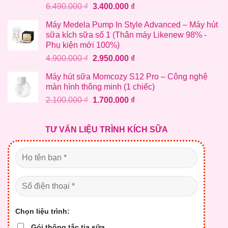
Giá
Giá
6.490.000
₫
3.400.000
₫
gốc
hiện
Máy Medela Pump In Style Advanced – Máy hút
là:
tại
sữa kích sữa số 1 (Thân máy Likenew 98% -
6.490.000 ₫.
là:
Phụ kiện mới 100%)
3.400.000 ₫.
Giá
Giá
4.900.000
₫
2.950.000
₫
gốc
hiện
Máy hút sữa Momcozy S12 Pro – Công nghệ
là:
tại
màn hình thông minh (1 chiếc)
4.900.000 ₫.
là:
Giá
Giá
2.100.000
₫
1.700.000
₫
2.950.000 ₫.
gốc
hiện
là:
tại
TƯ VẤN LIỆU TRÌNH KÍCH SỮA
2.100.000 ₫.
là:
1.700.000 ₫.
Chọn liệu trình:
Gói thông tắc tia sữa