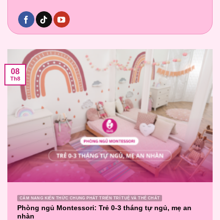
08
Th8
CẨM NANG KIẾN THỨC CHUNG PHÁT TRIỂN TRÍ TUỆ VÀ THỂ CHẤT
Phòng ngủ Montessori: Trẻ 0-3 tháng tự ngủ, mẹ an
nhàn