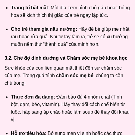
Trang trí bắt mắt:
Một đĩa cơm hình chú gấu hoặc bông
hoa sẽ kích thích thị giác của trẻ ngay lập tức.
Cho trẻ tham gia nấu nướng:
Hãy để bé giúp mẹ nhặt
rau hoặc rửa quả. Khi tự tay làm ra, trẻ sẽ có xu hướng
muốn nếm thử “thành quả” của mình hơn.
3.2. Chế độ dinh dưỡng và Chăm sóc mẹ bé khoa học
Sức khỏe của con liên quan mật thiết đến sự chăm sóc
của mẹ. Trong quá trình
chăm sóc mẹ bé
, chúng ta cần
chú trọng:
Thực đơn đa dạng:
Đảm bảo đủ 4 nhóm chất (Tinh
bột, đạm, béo, vitamin). Hãy thay đổi cách chế biến từ
luộc, hấp sang áp chảo hoặc làm soup để thay đổi khẩu
vị.
Hỗ trợ tiêu hóa:
Bổ sung men vi sinh hoặc các thực