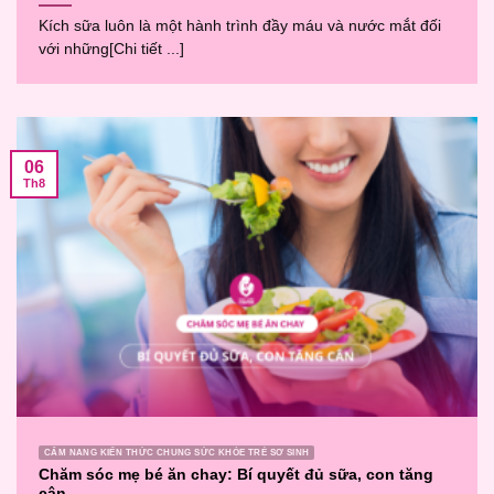
Kích sữa luôn là một hành trình đầy máu và nước mắt đối
với những[Chi tiết ...]
06
Th8
CẨM NANG KIẾN THỨC CHUNG SỨC KHỎE TRẺ SƠ SINH
Chăm sóc mẹ bé ăn chay: Bí quyết đủ sữa, con tăng
cân