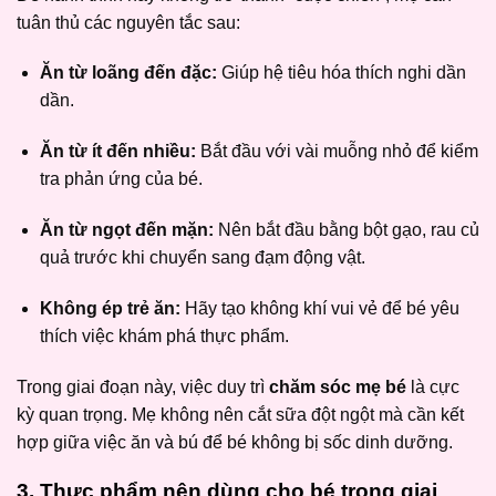
tuân thủ các nguyên tắc sau:
Ăn từ loãng đến đặc:
Giúp hệ tiêu hóa thích nghi dần
dần.
Ăn từ ít đến nhiều:
Bắt đầu với vài muỗng nhỏ để kiểm
tra phản ứng của bé.
Ăn từ ngọt đến mặn:
Nên bắt đầu bằng bột gạo, rau củ
quả trước khi chuyển sang đạm động vật.
Không ép trẻ ăn:
Hãy tạo không khí vui vẻ để bé yêu
thích việc khám phá thực phẩm.
Trong giai đoạn này, việc duy trì
chăm sóc mẹ bé
là cực
kỳ quan trọng. Mẹ không nên cắt sữa đột ngột mà cần kết
hợp giữa việc ăn và bú để bé không bị sốc dinh dưỡng.
3. Thực phẩm nên dùng cho bé trong giai