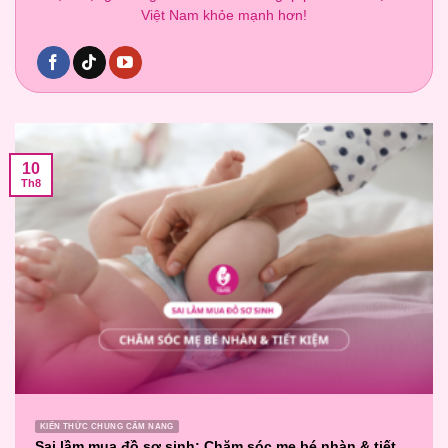
Việt Nam khỏe mạnh hơn!
10
Th8
KIẾN THỨC CHUNG CẨM NANG
Sai lầm mua đồ sơ sinh: Chăm sóc mẹ bé nhàn & tiết