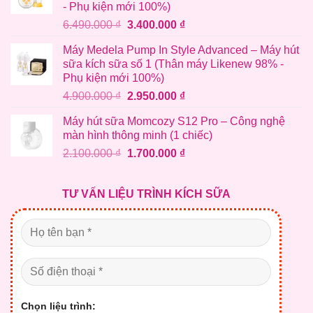
- Phụ kiện mới 100%)
Giá
Giá
6.490.000
₫
3.400.000
₫
gốc
hiện
Máy Medela Pump In Style Advanced – Máy hút
là:
tại
sữa kích sữa số 1 (Thân máy Likenew 98% -
6.490.000 ₫.
là:
Phụ kiện mới 100%)
3.400.000 ₫.
Giá
Giá
4.900.000
₫
2.950.000
₫
gốc
hiện
Máy hút sữa Momcozy S12 Pro – Công nghệ
là:
tại
màn hình thông minh (1 chiếc)
4.900.000 ₫.
là:
Giá
Giá
2.100.000
₫
1.700.000
₫
2.950.000 ₫.
gốc
hiện
là:
tại
TƯ VẤN LIỆU TRÌNH KÍCH SỮA
2.100.000 ₫.
là:
1.700.000 ₫.
Chọn liệu trình: