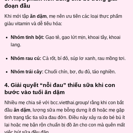
đoạn đầu
Khi mới tập
ăn dặm
, mẹ nên ưu tiên các loại thực phẩm
giàu vitamin và dễ tiêu hóa:
Nhóm tinh bột:
Gạo tẻ, gạo lứt mịn, khoai tây, khoai
lang.
Nhóm rau củ:
Cà rốt, bí đỏ, súp lơ xanh, rau mồng tơi.
Nhóm trái cây:
Chuối chín, bơ, đu đủ, táo nghiền.
4. Giải quyết “nỗi đau” thiếu sữa khi con
bước vào tuổi ăn dặm
Nhiều mẹ chia sẻ với bcc.vietthai.group/ rằng khi con bắt
đầu
ăn dặm
, lượng sữa mẹ bỗng dưng ít đi hoặc mẹ gặp
tình trạng tắc tia sữa đau đớn. Điều này xảy ra do bé bú ít
lại hoặc mẹ bận rộn chuẩn bị đồ ăn cho con mà quên mất
việc hút sữa đều đặn.