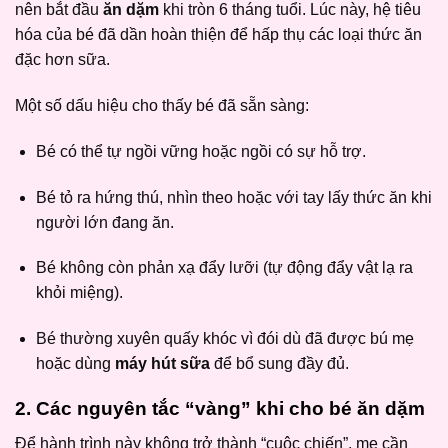
nên bắt đầu
ăn dặm
khi tròn 6 tháng tuổi. Lúc này, hệ tiêu
hóa của bé đã dần hoàn thiện để hấp thụ các loại thức ăn
đặc hơn sữa.
Một số dấu hiệu cho thấy bé đã sẵn sàng:
Bé có thể tự ngồi vững hoặc ngồi có sự hỗ trợ.
Bé tỏ ra hứng thú, nhìn theo hoặc với tay lấy thức ăn khi
người lớn đang ăn.
Bé không còn phản xạ đẩy lưỡi (tự động đẩy vật lạ ra
khỏi miệng).
Bé thường xuyên quấy khóc vì đói dù đã được bú mẹ
hoặc dùng
máy hút sữa
để bổ sung đầy đủ.
2. Các nguyên tắc “vàng” khi cho bé ăn dặm
Để hành trình này không trở thành “cuộc chiến”, mẹ cần