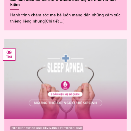
kiệm
Hành trình chăm sóc mẹ bé luôn mang đến những cảm xúc
thiêng liêng nhưng[Chi tiết ...]
09
Th8
SỨC KHỎE TRẺ SƠ SINH CẨM NANG KIẾN THỨC CHUNG