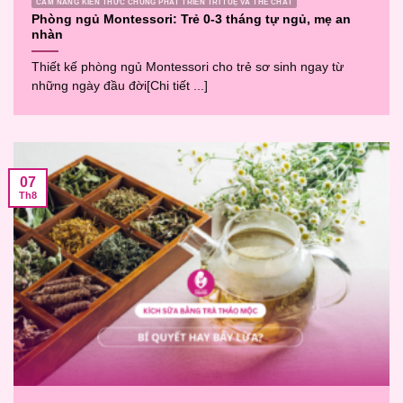
CẨM NANG KIẾN THỨC CHUNG PHÁT TRIỂN TRÍ TUỆ VÀ THỂ CHẤT
Phòng ngủ Montessori: Trẻ 0-3 tháng tự ngủ, mẹ an
nhàn
Thiết kế phòng ngủ Montessori cho trẻ sơ sinh ngay từ
những ngày đầu đời[Chi tiết ...]
07
Th8