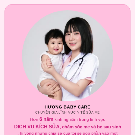
HƯƠNG BABY CARE
CHUYÊN GIA LĨNH VỰC Y TẾ SỮA MẸ
6 năm
Hơn
kinh nghiệm trong lĩnh vực
DỊCH VỤ KÍCH SỮA
chăm sóc mẹ và bé sau sinh
,
,
hi vọng những chia sẻ của tôi sẽ góp phần vào một