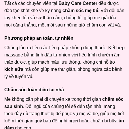
Tất cả các chuyên viên tại
Baby Care Center
đều được
đào tạo khắt khe về kỹ năng
chăm sóc mẹ bé
. Với đôi bàn
tay khéo léo và sự thấu cảm, chúng tôi giúp mẹ giải tỏa
mọi căng thẳng, mệt mỏi sau những giờ chăm con vất vả.
Phương pháp an toàn, tự nhiên
Chúng tôi ưu tiên các liệu pháp không dùng thuốc. Kết hợp
massage bằng tinh dầu tự nhiên với liệu trình chườm ấm
thảo dược, giúp mạch máu lưu thông, không chỉ hỗ trợ
kích sữa
mà còn giúp mẹ thư giãn, phòng ngừa các bệnh
lý về tuyến vú.
Chăm sóc toàn diện tại nhà
Mẹ không cần phải di chuyển xa trong thời gian
chăm sóc
sau sinh
. Đội ngũ của chúng tôi sẽ đến tận nhà, mang
theo đầy đủ trang thiết bị để phục vụ mẹ và bé, giúp mẹ tiết
kiệm thời gian quý báu để nghỉ ngơi hoặc chuẩn bị bữa
ăn
dặm
cho con.