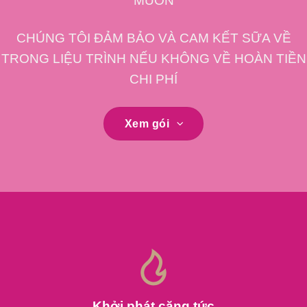
MUỐN
CHÚNG TÔI ĐẢM BẢO VÀ CAM KẾT SỮA VỀ
TRONG LIỆU TRÌNH NẾU KHÔNG VỀ HOÀN TIỀN
CHI PHÍ
Xem gói
Khởi phát căng tức