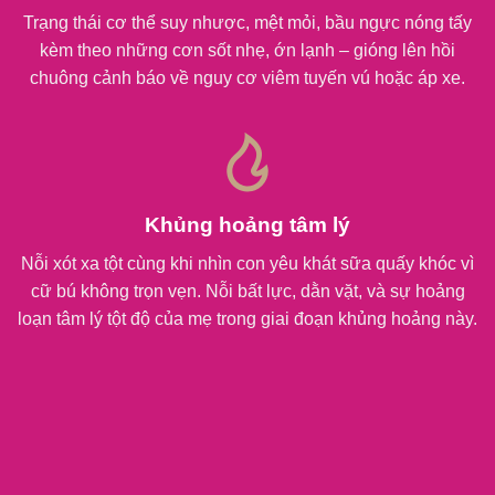
Trạng thái cơ thể suy nhược, mệt mỏi, bầu ngực nóng tấy
kèm theo những cơn sốt nhẹ, ớn lạnh – gióng lên hồi
chuông cảnh báo về nguy cơ viêm tuyến vú hoặc áp xe.
Khủng hoảng tâm lý
Nỗi xót xa tột cùng khi nhìn con yêu khát sữa quấy khóc vì
cữ bú không trọn vẹn. Nỗi bất lực, dằn vặt, và sự hoảng
loạn tâm lý tột độ của mẹ trong giai đoạn khủng hoảng này.