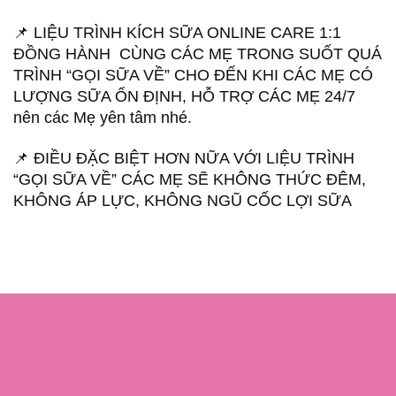
📌 LIỆU TRÌNH KÍCH SỮA ONLINE CARE 1:1
ĐỒNG HÀNH CÙNG CÁC MẸ TRONG SUỐT QUÁ
TRÌNH “GỌI SỮA VỀ” CHO ĐẾN KHI CÁC MẸ CÓ
LƯỢNG SỮA ỔN ĐỊNH, HỖ TRỢ CÁC MẸ 24/7
nên các Mẹ yên tâm nhé.
📌 ĐIỀU ĐẶC BIỆT HƠN NỮA VỚI LIỆU TRÌNH
“GỌI SỮA VỀ” CÁC MẸ SẼ KHÔNG THỨC ĐÊM,
KHÔNG ÁP LỰC, KHÔNG NGŨ CỐC LỢI SỮA