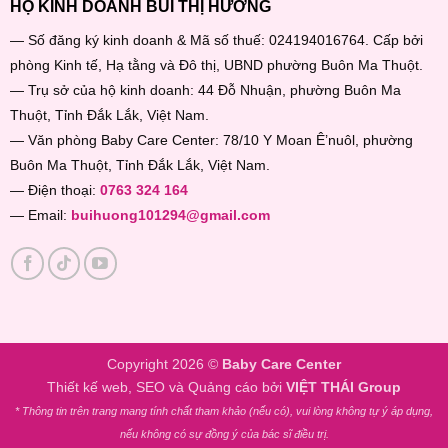
HỘ KINH DOANH BÙI THỊ HƯƠNG
— Số đăng ký kinh doanh & Mã số thuế: 024194016764. Cấp bởi
phòng Kinh tế, Hạ tằng và Đô thị, UBND phường Buôn Ma Thuột.
— Trụ sở của hộ kinh doanh: 44 Đỗ Nhuận, phường Buôn Ma
Thuột, Tỉnh Đắk Lắk, Việt Nam.
— Văn phòng Baby Care Center: 78/10 Y Moan Ê’nuôl, phường
Buôn Ma Thuột, Tỉnh Đắk Lắk, Việt Nam.
— Điện thoại:
0763 324 164
— Email:
buihuong101294@gmail.com
Copyright 2026 ©
Baby Care Center
Thiết kế web, SEO và Quảng cáo bởi
VIỆT THÁI Group
* Thông tin trên trang mang tính chất tham khảo (nếu có), vui lòng không tự ý áp dụng,
nếu không có sự đồng ý của bác sĩ điều trị.