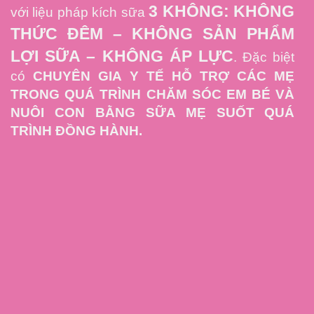
3 KHÔNG: KHÔNG
với liệu pháp kích sữa
THỨC ĐÊM – KHÔNG SẢN PHẨM
LỢI SỮA – KHÔNG ÁP LỰC
. Đặc biệt
có
CHUYÊN GIA Y TẾ HỖ TRỢ CÁC MẸ
TRONG QUÁ TRÌNH CHĂM SÓC EM BÉ VÀ
NUÔI CON BẰNG SỮA MẸ SUỐT QUÁ
TRÌNH ĐỒNG HÀNH.