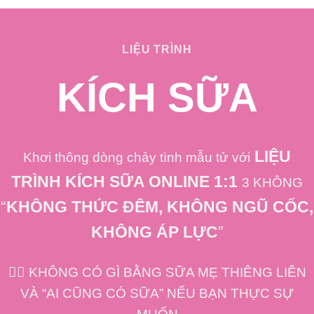
LIỆU TRÌNH
KÍCH SỮA
LIỆU
Khơi thông dòng chảy tình mẫu tử với
TRÌNH KÍCH SỮA ONLINE 1:1
3 KHÔNG
“
KHÔNG THỨC ĐÊM, KHÔNG NGŨ CỐC,
KHÔNG ÁP LỰC
”
✊🏻 KHÔNG CÓ GÌ BẰNG SỮA MẸ THIÊNG LIÊN
VÀ “AI CŨNG CÓ SỮA” NẾU BẠN THỰC SỰ